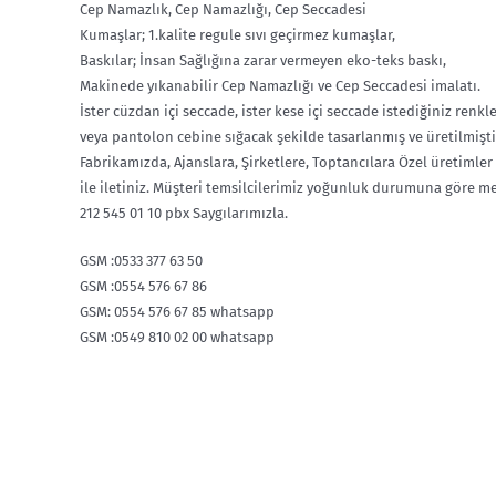
Cep Namazlık, Cep Namazlığı, Cep Seccadesi
Kumaşlar; 1.kalite regule sıvı geçirmez kumaşlar,
Baskılar; İnsan Sağlığına zarar vermeyen eko-teks baskı,
Makinede yıkanabilir Cep Namazlığı ve Cep Seccadesi imalatı.
İster cüzdan içi seccade, ister kese içi seccade istediğiniz ren
veya pantolon cebine sığacak şekilde tasarlanmış ve üretilmişti
Fabrikamızda, Ajanslara, Şirketlere, Toptancılara Özel üretimler
ile iletiniz. Müşteri temsilcilerimiz yoğunluk durumuna göre me
212 545 01 10 pbx Saygılarımızla.
GSM :0533 377 63 50
GSM :0554 576 67 86
GSM: 0554 576 67 85 whatsapp
GSM :0549 810 02 00 whatsapp