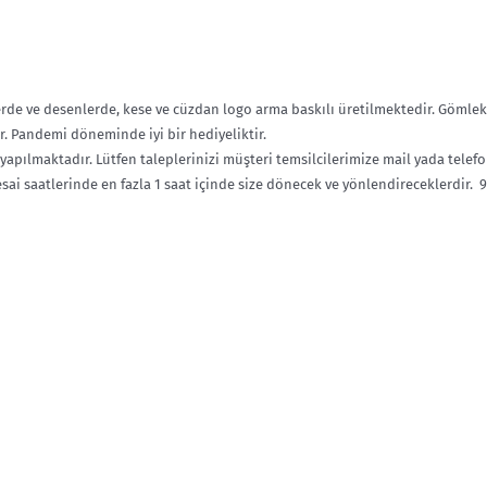
klerde ve desenlerde, kese ve cüzdan logo arma baskılı üretilmektedir. Gömlek
r. Pandemi döneminde iyi bir hediyeliktir.
 yapılmaktadır. Lütfen taleplerinizi müşteri temsilcilerimize mail yada telef
sai saatlerinde en fazla 1 saat içinde size dönecek ve yönlendireceklerdir. 