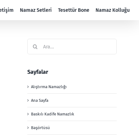
letişim
Namaz Setleri
Tesettür Bone
Namaz Kolluğu
Ara:
Sayfalar
Alıştırma Namazlığı
Ana Sayfa
Baskılı Kadife Namazlık
Başörtüsü