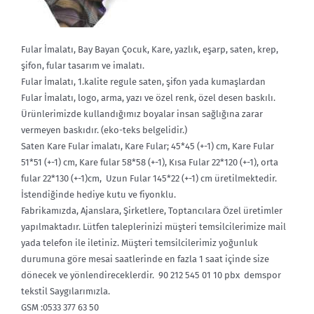
Fular İmalatı, Bay Bayan Çocuk, Kare, yazlık, eşarp, saten, krep,
şifon, fular tasarım ve imalatı.
Fular İmalatı, 1.kalite regule saten, şifon yada kumaşlardan
Fular İmalatı, logo, arma, yazı ve özel renk, özel desen baskılı.
Ürünlerimizde kullandığımız boyalar insan sağlığına zarar
vermeyen baskıdır. (eko-teks belgelidir.)
Saten Kare Fular imalatı, Kare Fular; 45*45 (+-1) cm, Kare Fular
51*51 (+-1) cm, Kare fular 58*58 (+-1), Kısa Fular 22*120 (+-1), orta
fular 22*130 (+-1)cm, Uzun Fular 145*22 (+-1) cm üretilmektedir.
İstendiğinde hediye kutu ve fiyonklu.
Fabrikamızda, Ajanslara, Şirketlere, Toptancılara Özel üretimler
yapılmaktadır. Lütfen taleplerinizi müşteri temsilcilerimize mail
yada telefon ile iletiniz. Müşteri temsilcilerimiz yoğunluk
durumuna göre mesai saatlerinde en fazla 1 saat içinde size
dönecek ve yönlendireceklerdir. 90 212 545 01 10 pbx demspor
tekstil Saygılarımızla.
GSM :0533 377 63 50