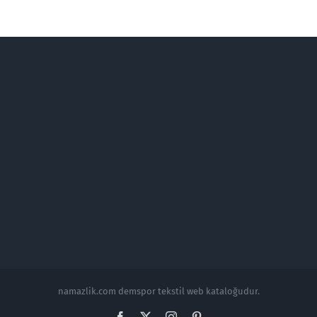
namazlik.com demspor tekstil web kataloğudur.
Facebook
X
Instagram
Pinterest