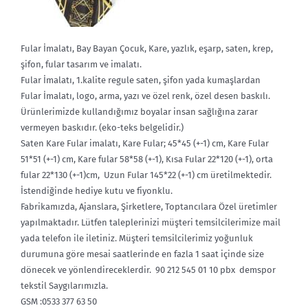
Fular İmalatı, Bay Bayan Çocuk, Kare, yazlık, eşarp, saten, krep,
şifon, fular tasarım ve imalatı.
Fular İmalatı, 1.kalite regule saten, şifon yada kumaşlardan
Fular İmalatı, logo, arma, yazı ve özel renk, özel desen baskılı.
Ürünlerimizde kullandığımız boyalar insan sağlığına zarar
vermeyen baskıdır. (eko-teks belgelidir.)
Saten Kare Fular imalatı, Kare Fular; 45*45 (+-1) cm, Kare Fular
51*51 (+-1) cm, Kare fular 58*58 (+-1), Kısa Fular 22*120 (+-1), orta
fular 22*130 (+-1)cm, Uzun Fular 145*22 (+-1) cm üretilmektedir.
İstendiğinde hediye kutu ve fiyonklu.
Fabrikamızda, Ajanslara, Şirketlere, Toptancılara Özel üretimler
yapılmaktadır. Lütfen taleplerinizi müşteri temsilcilerimize mail
yada telefon ile iletiniz. Müşteri temsilcilerimiz yoğunluk
durumuna göre mesai saatlerinde en fazla 1 saat içinde size
dönecek ve yönlendireceklerdir. 90 212 545 01 10 pbx demspor
tekstil Saygılarımızla.
GSM :0533 377 63 50